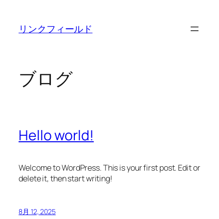
リンクフィールド
ブログ
Hello world!
Welcome to WordPress. This is your first post. Edit or
delete it, then start writing!
8月 12, 2025